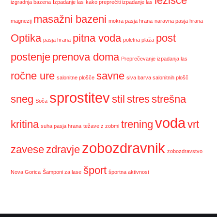
ležišče
izgradnja bazena
Izpadanje las
kako preprečiti izpadanje las
masažni bazeni
magnezij
mokra pasja hrana
naravna pasja hrana
Optika
pitna voda
post
pasja hrana
poletna plaža
postenje
prenova doma
Preprečevanje izpadanja las
ročne ure
savne
salonitne plošče
siva barva salonitnih plošč
sprostitev
sneg
stil
stres
strešna
Soča
voda
kritina
trening
vrt
suha pasja hrana
težave z zobmi
zobozdravnik
zavese
zdravje
zobozdravstvo
šport
Nova Gorica
Šamponi za lase
športna aktivnost