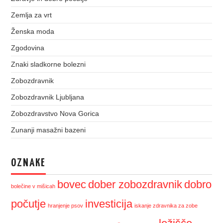
Zemlja za vrt
Ženska moda
Zgodovina
Znaki sladkorne bolezni
Zobozdravnik
Zobozdravnik Ljubljana
Zobozdravstvo Nova Gorica
Zunanji masažni bazeni
OZNAKE
bovec
dober zobozdravnik
dobro
bolečine v mišicah
počutje
investicija
hranjenje psov
iskanje zdravnika za zobe