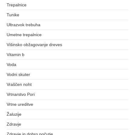
Trepalnice
Tunike
Ultrazvok trebuha
Umetne trepalnice
Višinsko obžagovanje dreves
Vitamin b
Voda
Vodni skuter
Vraščen noht
Vrtnarstvo Pori
Vrtne ureditve
Žaluzije
Zdravje
Zdravje in dobro počutje