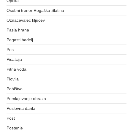
Optika
Osebni trener Rogaška Slatina
Označevalec ključev
Pasja hrana
Pegasti badelj
Pes
Pisatcija
Pitna voda
Plovila
Pohištvo
Pomlajevanje obraza
Poslovna darila
Post
Postenje