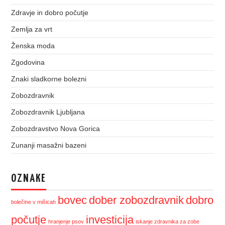
Zdravje in dobro počutje
Zemlja za vrt
Ženska moda
Zgodovina
Znaki sladkorne bolezni
Zobozdravnik
Zobozdravnik Ljubljana
Zobozdravstvo Nova Gorica
Zunanji masažni bazeni
OZNAKE
bovec
dober zobozdravnik
dobro
bolečine v mišicah
počutje
investicija
hranjenje psov
iskanje zdravnika za zobe