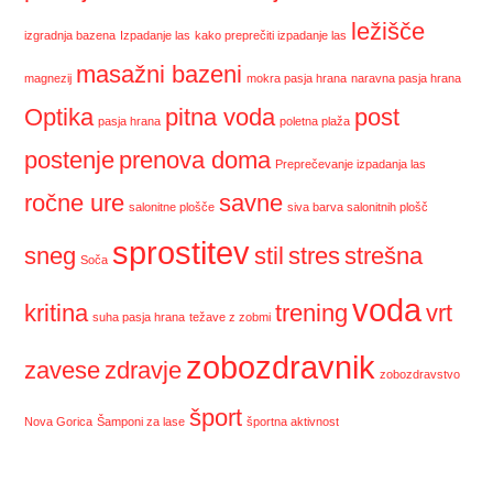
ležišče
izgradnja bazena
Izpadanje las
kako preprečiti izpadanje las
masažni bazeni
magnezij
mokra pasja hrana
naravna pasja hrana
Optika
pitna voda
post
pasja hrana
poletna plaža
postenje
prenova doma
Preprečevanje izpadanja las
ročne ure
savne
salonitne plošče
siva barva salonitnih plošč
sprostitev
sneg
stil
stres
strešna
Soča
voda
kritina
trening
vrt
suha pasja hrana
težave z zobmi
zobozdravnik
zavese
zdravje
zobozdravstvo
šport
Nova Gorica
Šamponi za lase
športna aktivnost