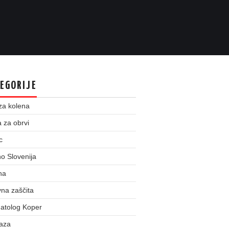
EGORIJE
za kolena
 za obrvi
c
o Slovenija
na
na zaščita
atolog Koper
taza