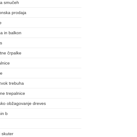
na smučeh
onska prodaja
e
a in balkon
us
tne črpalke
lnice
ke
zvok trebuha
ne trepalnice
nsko obžagovanje dreves
in b
 skuter