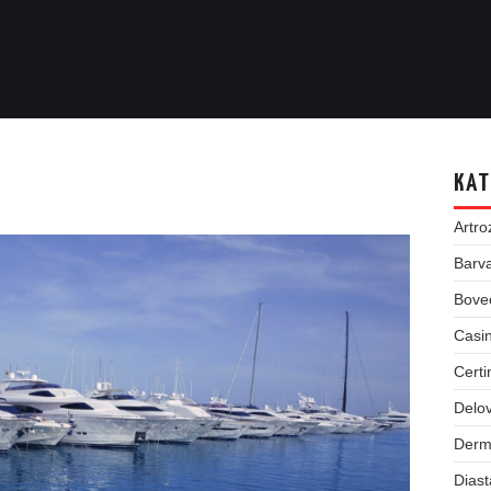
KAT
Artro
Barva
Bove
Casin
Certi
Delov
Derm
Dias