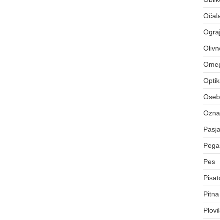
Očal
Ograj
Olivn
Ome
Opti
Osebn
Označ
Pasj
Pegas
Pes
Pisat
Pitna
Plovi