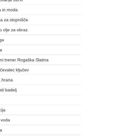
a in moda
a za stopnišče
o olje za obraz
ga
ka
i trener Rogaška Slatina
evalec ključev
a hrana
ti badelj
cija
 voda
la