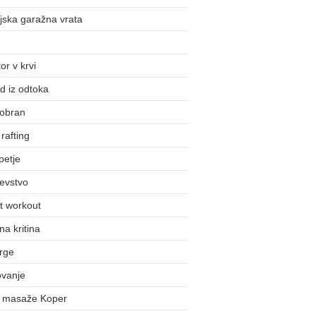
jska garažna vrata
or v krvi
d iz odtoka
obran
rafting
petje
evstvo
t workout
na kritina
rge
ovanje
j masaže Koper