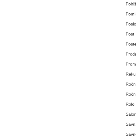
Pohiš
Poml
Poslo
Post
Post
Proda
Prom
Reku
Ročna
Ročno
Rolo
Salon
Savn
Savn