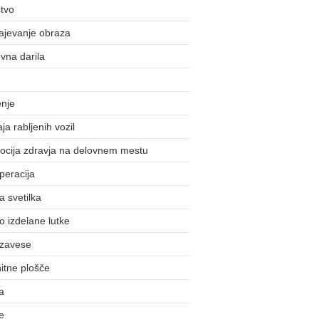
tvo
ajevanje obraza
vna darila
enje
ja rabljenih vozil
ocija zdravja na delovnem mestu
peracija
 svetilka
 izdelane lutke
 zavese
itne plošče
a
e