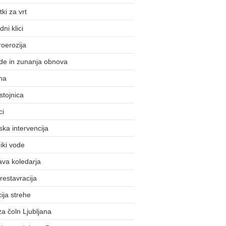
ki za vrt
ni klici
roerozija
de in zunanja obnova
na
stojnica
ci
ska intervencija
iki vode
ava koledarja
 restavracija
cija strehe
 za čoln Ljubljana