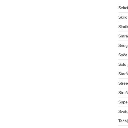
Sekci
Skiro
Sladk
Smra
Sneg
Soča 
Solo 
Starš
Stree
Streš
Supe
Svet
Teča