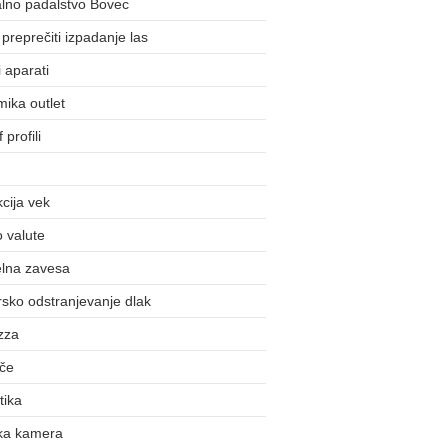
lno padalstvo Bovec
preprečiti izpadanje las
 aparati
ika outlet
 profili
cija vek
o valute
lna zavesa
sko odstranjevanje dlak
zza
šče
tika
ka kamera