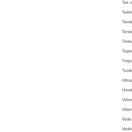
Tek 
Telef
Tend
Teras
Tinit
Toplo
Trepa
Tuni
Ultra
Umet
Viši
Vitam
Voda
Vodni