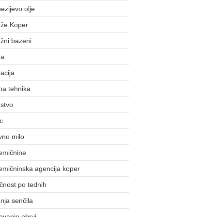
zijevo olje
že Koper
žni bazeni
da
acija
na tehnika
stvo
c
vno milo
emičnine
emičninska agencija koper
čnost po tednih
nja senčila
ovanje obrvi