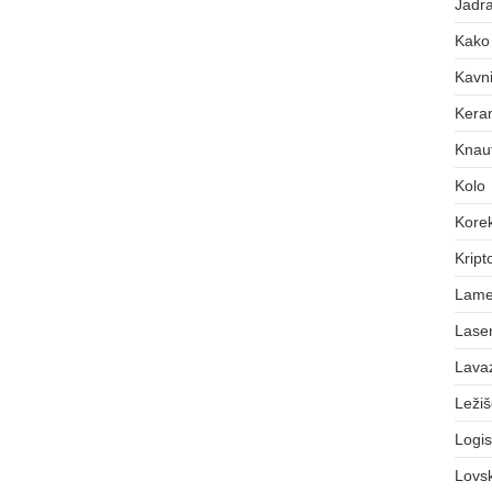
Jadra
Kako 
Kavni
Keram
Knauf
Kolo
Korek
Kript
Lame
Laser
Lava
Leži
Logis
Lovs