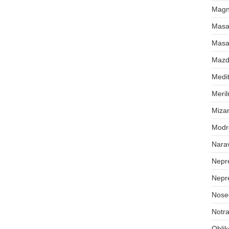
Magne
Masa
Masa
Maz
Medit
Meril
Mizar
Modr
Nara
Nepr
Nepr
Nose
Notra
Oblik