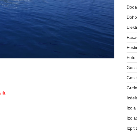
Dodat
Dohod
Elekt
Fasa
Festi
Foto 
Gasil
Gasil
Greln
iti
.
Izdel
Izola
Izola
Izpit