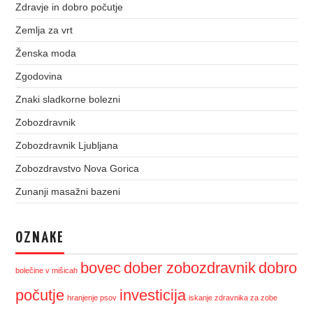
Zdravje in dobro počutje
Zemlja za vrt
Ženska moda
Zgodovina
Znaki sladkorne bolezni
Zobozdravnik
Zobozdravnik Ljubljana
Zobozdravstvo Nova Gorica
Zunanji masažni bazeni
OZNAKE
bovec
dober zobozdravnik
dobro
bolečine v mišicah
počutje
investicija
hranjenje psov
iskanje zdravnika za zobe