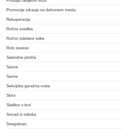
Prodaja rabljenih vozil
Promocija zdravja na delovnem mestu
Rekuperacija
Ročna svetilka
Ročno izdelane lutke
Rolo zavese
Salonitne plošče
Savna
Savne
Sekcijska garažna vrata
Skiro
Sladkor v krvi
Smrad iz odtoka
Snegobran