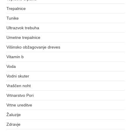
Trepalnice
Tunike
Ultrazvok trebuha
Umetne trepalnice
Višinsko obžagovanje dreves
Vitamin b
Voda
Vodni skuter
Vraščen noht
Vrtnarstvo Pori
Vrtne ureditve
Žaluzije
Zdravje