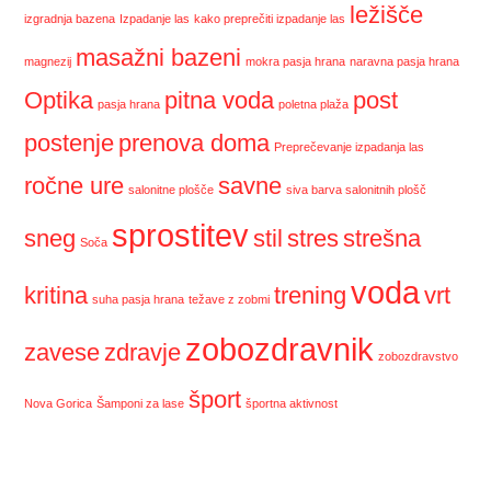
ležišče
izgradnja bazena
Izpadanje las
kako preprečiti izpadanje las
masažni bazeni
magnezij
mokra pasja hrana
naravna pasja hrana
Optika
pitna voda
post
pasja hrana
poletna plaža
postenje
prenova doma
Preprečevanje izpadanja las
ročne ure
savne
salonitne plošče
siva barva salonitnih plošč
sprostitev
sneg
stil
stres
strešna
Soča
voda
kritina
trening
vrt
suha pasja hrana
težave z zobmi
zobozdravnik
zavese
zdravje
zobozdravstvo
šport
Nova Gorica
Šamponi za lase
športna aktivnost