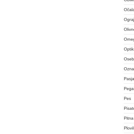
Očal
Ograj
Olivn
Ome
Opti
Osebn
Označ
Pasj
Pegas
Pes
Pisat
Pitna
Plovi