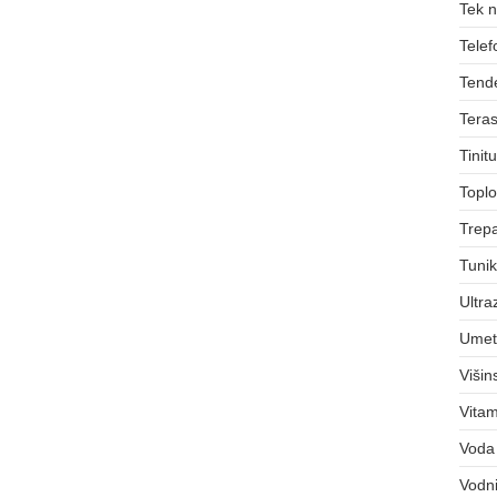
Tek 
Telef
Tend
Teras
Tinit
Toplo
Trepa
Tuni
Ultra
Umet
Viši
Vitam
Voda
Vodni