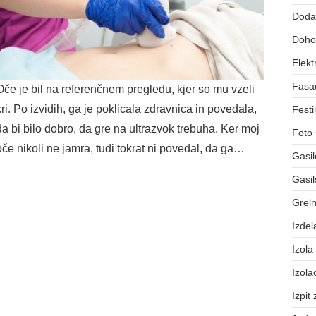
Dodat
Dohod
Elekt
Fasa
Oče je bil na referenčnem pregledu, kjer so mu vzeli
kri. Po izvidih, ga je poklicala zdravnica in povedala,
Festi
da bi bilo dobro, da gre na ultrazvok trebuha. Ker moj
Foto 
oče nikoli ne jamra, tudi tokrat ni povedal, da ga…
Gasil
Gasil
Greln
Izdel
Izola
Izola
Izpit