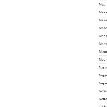
Magne
Masa
Masa
Maz
Medit
Meril
Mizar
Modr
Nara
Nepr
Nepr
Nose
Notra
Oblik