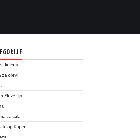
EGORIJE
za kolena
 za obrvi
c
o Slovenija
na
na zaščita
atolog Koper
taza