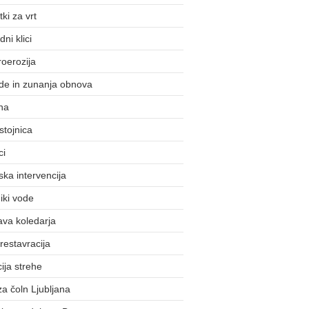
ki za vrt
ni klici
roerozija
de in zunanja obnova
na
stojnica
ci
ska intervencija
iki vode
ava koledarja
 restavracija
cija strehe
 za čoln Ljubljana