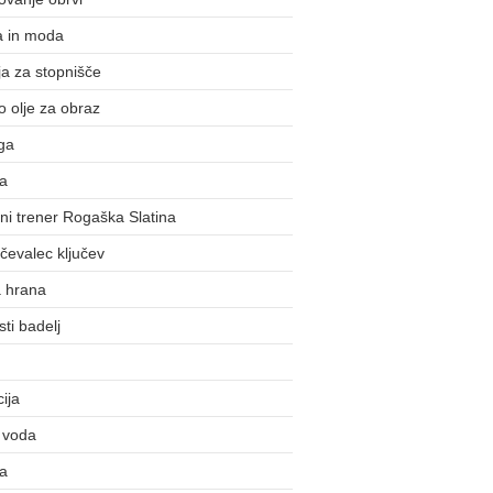
a in moda
a za stopnišče
o olje za obraz
ga
ka
i trener Rogaška Slatina
evalec ključev
a hrana
ti badelj
cija
 voda
la