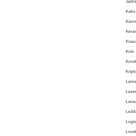
Jadra
Kako 
Kavni
Keram
Knauf
Kolo
Korek
Kript
Lame
Laser
Lava
Leži
Logis
Lovs