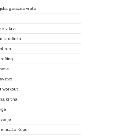
jska garažna vrata
or v krvi
d iz odtoka
obran
rafting
petje
evstvo
t workout
na kritina
rge
ovanje
j masaže Koper