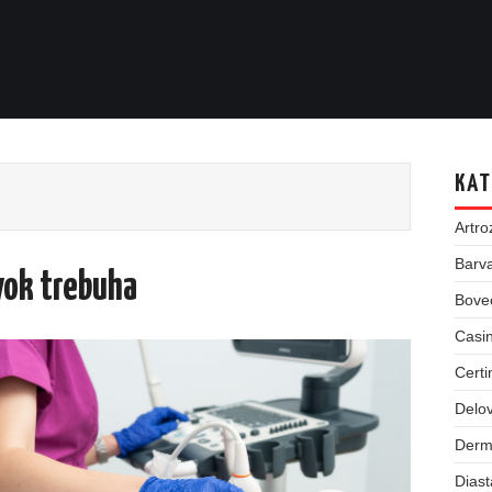
KAT
Artro
Barva
vok trebuha
Bove
Casin
Certi
Delov
Derm
Dias