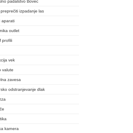
lno padalstvo Bovec
preprečiti izpadanje las
 aparati
ika outlet
 profili
cija vek
o valute
lna zavesa
sko odstranjevanje dlak
zza
šče
tika
ka kamera