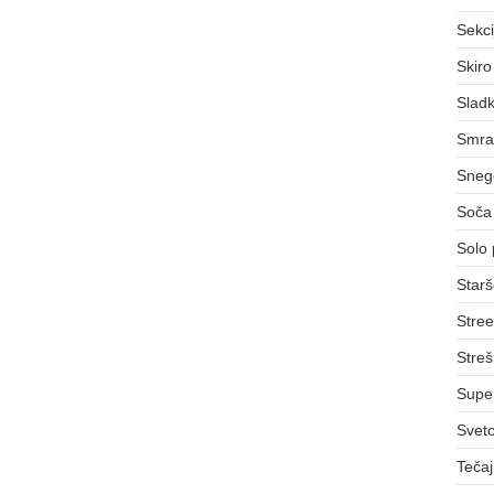
Sekci
Skiro
Sladk
Smra
Sneg
Soča 
Solo 
Starš
Stree
Streš
Supe
Svet
Teča