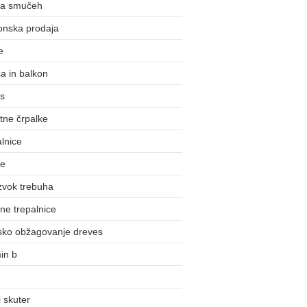
na smučeh
onska prodaja
e
a in balkon
us
tne črpalke
lnice
ke
zvok trebuha
ne trepalnice
nsko obžagovanje dreves
in b
 skuter