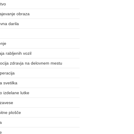
tvo
ajevanje obraza
vna darila
enje
ja rabljenih vozil
ocija zdravja na delovnem mestu
peracija
 svetilka
 izdelane lutke
 zavese
itne plošče
a
e