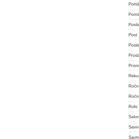
Pohiš
Poml
Poslo
Post
Post
Proda
Prom
Reku
Ročna
Ročno
Rolo
Salon
Savn
Savn