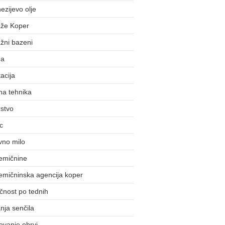
zijevo olje
že Koper
žni bazeni
da
acija
na tehnika
stvo
c
vno milo
emičnine
emičninska agencija koper
čnost po tednih
nja senčila
ovanje obrvi