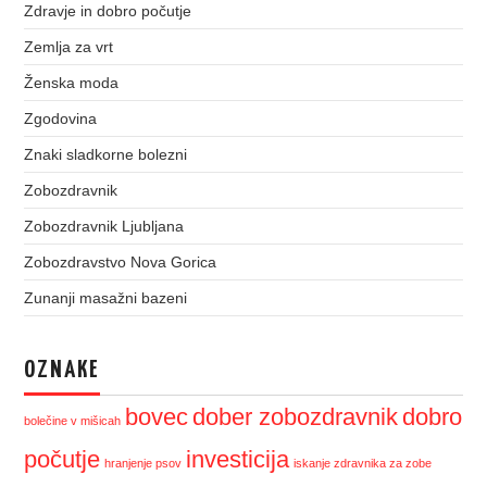
Zdravje in dobro počutje
Zemlja za vrt
Ženska moda
Zgodovina
Znaki sladkorne bolezni
Zobozdravnik
Zobozdravnik Ljubljana
Zobozdravstvo Nova Gorica
Zunanji masažni bazeni
OZNAKE
bovec
dober zobozdravnik
dobro
bolečine v mišicah
počutje
investicija
hranjenje psov
iskanje zdravnika za zobe