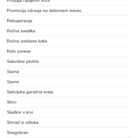
Prodaja rabljenih vozil
Promocija zdravja na delovnem mestu
Rekuperacija
Ročna svetilka
Ročno izdelane lutke
Rolo zavese
Salonitne plošče
Savna
Savne
Sekcijska garažna vrata
Skiro
Sladkor v krvi
Smrad iz odtoka
Snegobran