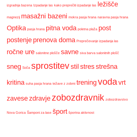
ležišče
izgradnja bazena
Izpadanje las
kako preprečiti izpadanje las
masažni bazeni
magnezij
mokra pasja hrana
naravna pasja hrana
Optika
pitna voda
post
pasja hrana
poletna plaža
postenje
prenova doma
Preprečevanje izpadanja las
ročne ure
savne
salonitne plošče
siva barva salonitnih plošč
sprostitev
sneg
stil
stres
strešna
Soča
voda
kritina
trening
vrt
suha pasja hrana
težave z zobmi
zobozdravnik
zavese
zdravje
zobozdravstvo
šport
Nova Gorica
Šamponi za lase
športna aktivnost