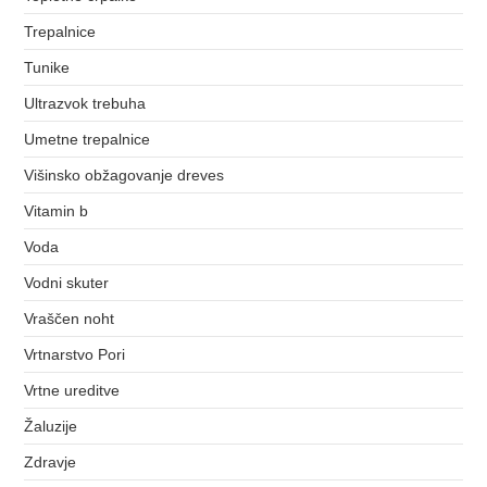
Trepalnice
Tunike
Ultrazvok trebuha
Umetne trepalnice
Višinsko obžagovanje dreves
Vitamin b
Voda
Vodni skuter
Vraščen noht
Vrtnarstvo Pori
Vrtne ureditve
Žaluzije
Zdravje