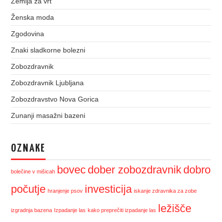
Zemlja za vrt
Ženska moda
Zgodovina
Znaki sladkorne bolezni
Zobozdravnik
Zobozdravnik Ljubljana
Zobozdravstvo Nova Gorica
Zunanji masažni bazeni
OZNAKE
bovec
dober zobozdravnik
dobro
bolečine v mišicah
počutje
investicija
hranjenje psov
iskanje zdravnika za zobe
ležišče
izgradnja bazena
Izpadanje las
kako preprečiti izpadanje las