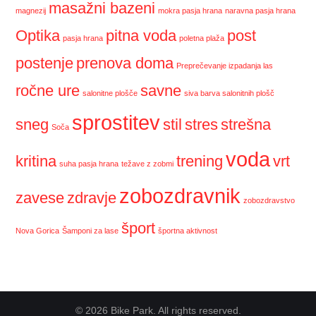
masažni bazeni
magnezij
mokra pasja hrana
naravna pasja hrana
Optika
pitna voda
post
pasja hrana
poletna plaža
postenje
prenova doma
Preprečevanje izpadanja las
ročne ure
savne
salonitne plošče
siva barva salonitnih plošč
sprostitev
sneg
stil
stres
strešna
Soča
voda
kritina
trening
vrt
suha pasja hrana
težave z zobmi
zobozdravnik
zavese
zdravje
zobozdravstvo
šport
Nova Gorica
Šamponi za lase
športna aktivnost
© 2026 Bike Park. All rights reserved.