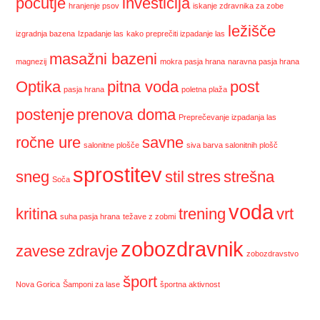
počutje
investicija
hranjenje psov
iskanje zdravnika za zobe
ležišče
izgradnja bazena
Izpadanje las
kako preprečiti izpadanje las
masažni bazeni
magnezij
mokra pasja hrana
naravna pasja hrana
Optika
pitna voda
post
pasja hrana
poletna plaža
postenje
prenova doma
Preprečevanje izpadanja las
ročne ure
savne
salonitne plošče
siva barva salonitnih plošč
sprostitev
sneg
stil
stres
strešna
Soča
voda
kritina
trening
vrt
suha pasja hrana
težave z zobmi
zobozdravnik
zavese
zdravje
zobozdravstvo
šport
Nova Gorica
Šamponi za lase
športna aktivnost