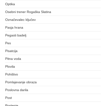
Optika
Osebni trener Rogaška Slatina
Označevalec ključev
Pasja hrana
Pegasti badelj
Pes
Pisatcija
Pitna voda
Plovila
Pohištvo
Pomlajevanje obraza
Poslovna darila
Post
Postenje