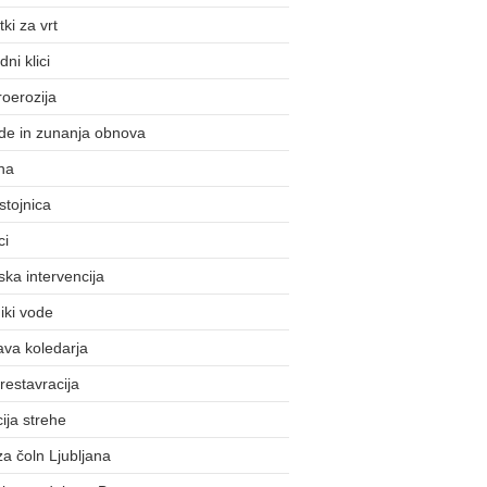
ki za vrt
ni klici
roerozija
de in zunanja obnova
na
stojnica
ci
ska intervencija
iki vode
ava koledarja
 restavracija
cija strehe
 za čoln Ljubljana