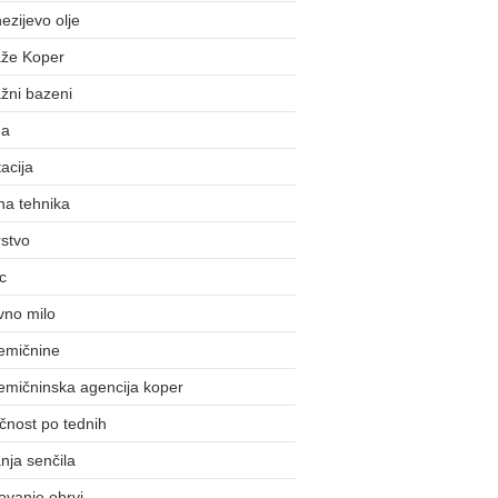
zijevo olje
že Koper
žni bazeni
da
acija
na tehnika
stvo
c
vno milo
emičnine
emičninska agencija koper
čnost po tednih
nja senčila
ovanje obrvi