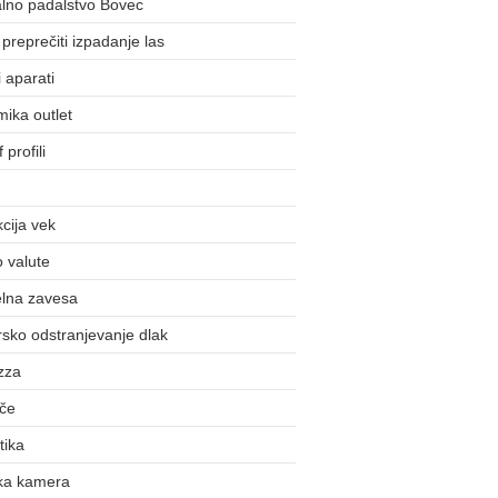
lno padalstvo Bovec
preprečiti izpadanje las
 aparati
ika outlet
 profili
cija vek
o valute
lna zavesa
sko odstranjevanje dlak
zza
šče
tika
ka kamera