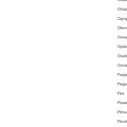
Očal
Ograj
Olivn
Ome
Opti
Osebn
Označ
Pasj
Pegas
Pes
Pisat
Pitna
Plovi