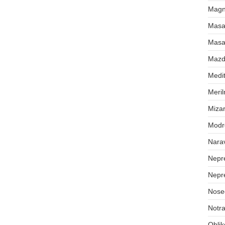
Magne
Masa
Masa
Maz
Medit
Meril
Mizar
Modr
Nara
Nepr
Nepr
Nose
Notra
Oblik