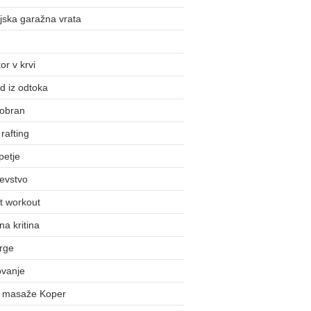
jska garažna vrata
or v krvi
d iz odtoka
obran
rafting
petje
evstvo
t workout
na kritina
rge
ovanje
j masaže Koper