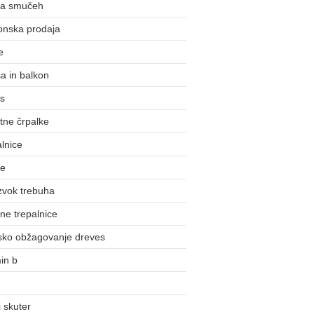
na smučeh
onska prodaja
e
a in balkon
us
tne črpalke
lnice
ke
zvok trebuha
ne trepalnice
nsko obžagovanje dreves
in b
 skuter