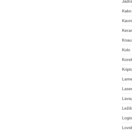
Jadra
Kako 
Kavni
Keram
Knauf
Kolo
Korek
Kript
Lame
Laser
Lava
Leži
Logis
Lovs