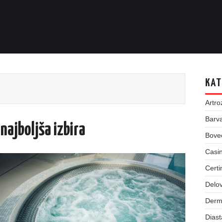
KAT
Artro
Barva
najboljša izbira
Bove
Casin
Certi
Delov
Derm
Dias