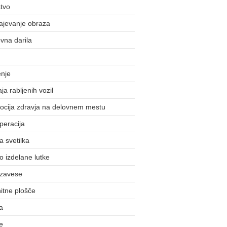
tvo
ajevanje obraza
vna darila
enje
ja rabljenih vozil
ocija zdravja na delovnem mestu
peracija
 svetilka
 izdelane lutke
 zavese
itne plošče
a
e