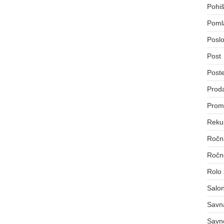
Pohiš
Poml
Poslo
Post
Post
Proda
Prom
Reku
Ročna
Ročno
Rolo
Salon
Savn
Savn