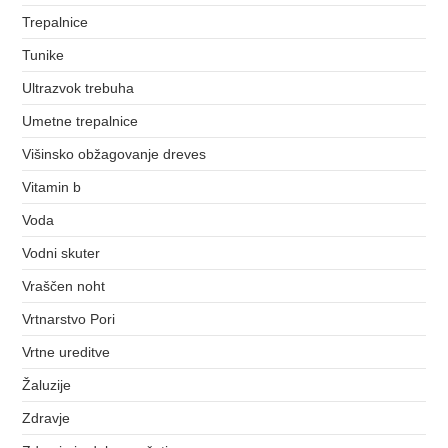
Trepalnice
Tunike
Ultrazvok trebuha
Umetne trepalnice
Višinsko obžagovanje dreves
Vitamin b
Voda
Vodni skuter
Vraščen noht
Vrtnarstvo Pori
Vrtne ureditve
Žaluzije
Zdravje