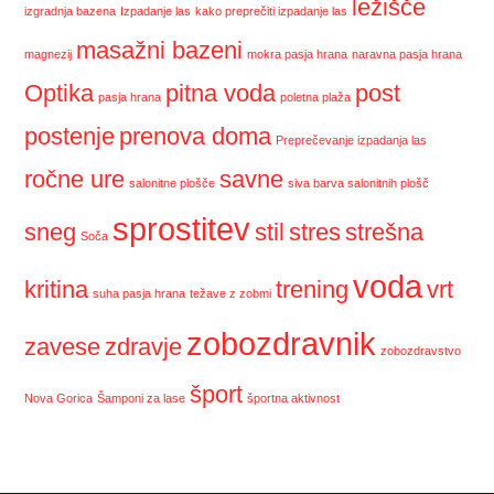
ležišče
izgradnja bazena
Izpadanje las
kako preprečiti izpadanje las
masažni bazeni
magnezij
mokra pasja hrana
naravna pasja hrana
Optika
pitna voda
post
pasja hrana
poletna plaža
postenje
prenova doma
Preprečevanje izpadanja las
ročne ure
savne
salonitne plošče
siva barva salonitnih plošč
sprostitev
sneg
stil
stres
strešna
Soča
voda
kritina
trening
vrt
suha pasja hrana
težave z zobmi
zobozdravnik
zavese
zdravje
zobozdravstvo
šport
Nova Gorica
Šamponi za lase
športna aktivnost