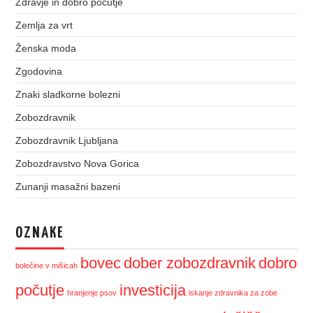
Zdravje in dobro počutje
Zemlja za vrt
Ženska moda
Zgodovina
Znaki sladkorne bolezni
Zobozdravnik
Zobozdravnik Ljubljana
Zobozdravstvo Nova Gorica
Zunanji masažni bazeni
OZNAKE
bovec
dober zobozdravnik
dobro
bolečine v mišicah
počutje
investicija
hranjenje psov
iskanje zdravnika za zobe