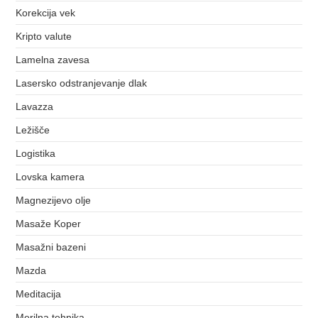
Korekcija vek
Kripto valute
Lamelna zavesa
Lasersko odstranjevanje dlak
Lavazza
Ležišče
Logistika
Lovska kamera
Magnezijevo olje
Masaže Koper
Masažni bazeni
Mazda
Meditacija
Merilna tehnika