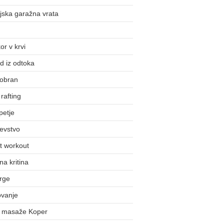
jska garažna vrata
or v krvi
d iz odtoka
obran
rafting
petje
evstvo
t workout
na kritina
rge
ovanje
j masaže Koper