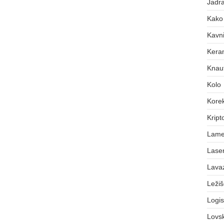
Jadra
Kako 
Kavni
Keram
Knauf
Kolo
Korek
Kript
Lame
Laser
Lava
Leži
Logis
Lovs