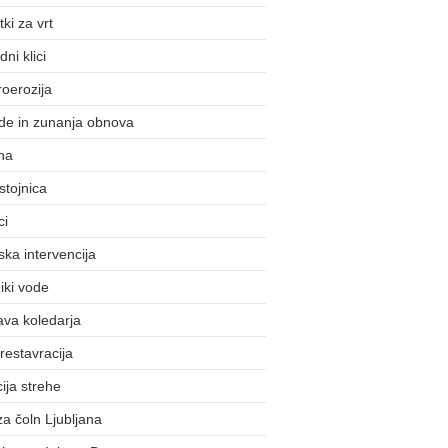
ki za vrt
ni klici
roerozija
de in zunanja obnova
na
stojnica
ci
ska intervencija
iki vode
ava koledarja
 restavracija
cija strehe
 za čoln Ljubljana