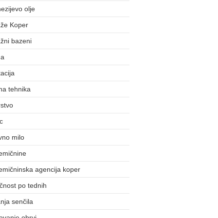
zijevo olje
že Koper
žni bazeni
da
acija
na tehnika
stvo
c
vno milo
emičnine
emičninska agencija koper
čnost po tednih
nja senčila
ovanje obrvi