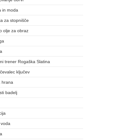
a in moda
a za stopnišče
o olje za obraz
ga
ka
i trener Rogaška Slatina
evalec ključev
a hrana
ti badelj
cija
 voda
la