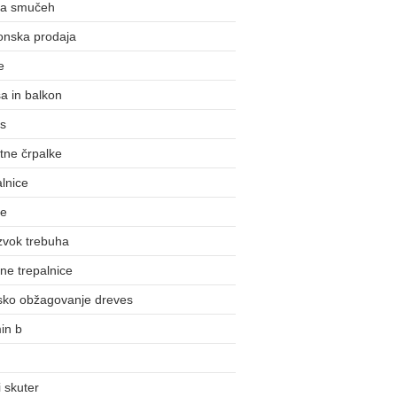
na smučeh
onska prodaja
e
a in balkon
us
tne črpalke
lnice
ke
zvok trebuha
ne trepalnice
nsko obžagovanje dreves
in b
 skuter