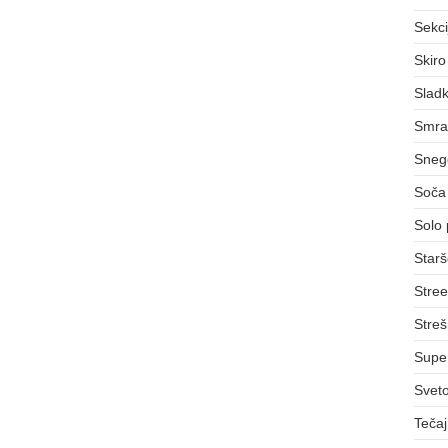
Sekci
Skiro
Sladk
Smra
Sneg
Soča 
Solo 
Starš
Stree
Streš
Supe
Svet
Teča