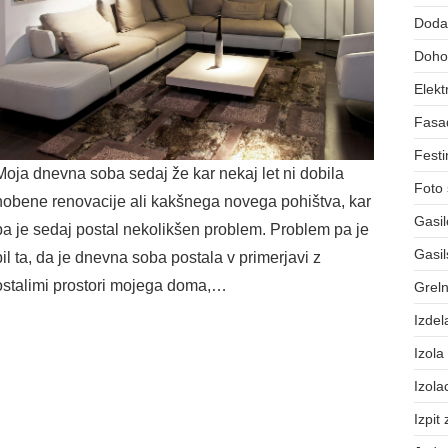
Dodat
Dohod
Elekt
Fasa
Festi
Moja dnevna soba sedaj že kar nekaj let ni dobila
Foto 
nobene renovacije ali kakšnega novega pohištva, kar
Gasil
pa je sedaj postal nekolikšen problem. Problem pa je
Gasil
bil ta, da je dnevna soba postala v primerjavi z
ostalimi prostori mojega doma,…
Greln
Izdel
Izola
Izola
Izpit