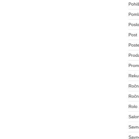
Pohiš
Poml
Poslo
Post
Post
Proda
Prom
Reku
Ročna
Ročno
Rolo
Salon
Savn
Savn