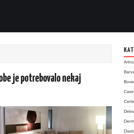
KAT
Artro
Barva
obe je potrebovalo nekaj
Bove
Casin
Certi
Delov
Derm
Dias