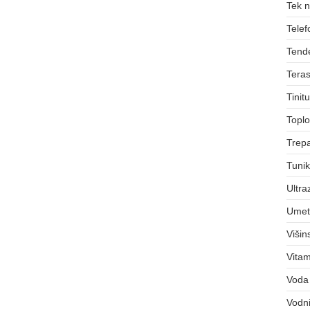
Tek 
Telef
Tend
Teras
Tinit
Toplo
Trepa
Tuni
Ultra
Umet
Viši
Vitam
Voda
Vodni