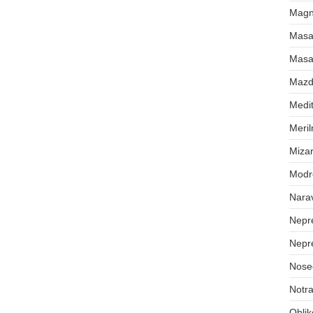
Magne
Masa
Masa
Maz
Medit
Meril
Mizar
Modr
Nara
Nepr
Nepr
Nose
Notra
Oblik