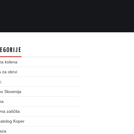
EGORIJE
za kolena
 za obrvi
c
o Slovenija
na
na zaščita
atolog Koper
taza