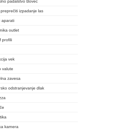
lno padalstvo Bovec
preprečiti izpadanje las
 aparati
ika outlet
 profili
cija vek
o valute
lna zavesa
sko odstranjevanje dlak
zza
šče
tika
ka kamera