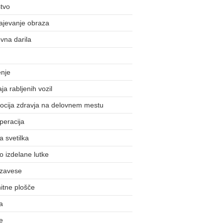
tvo
ajevanje obraza
vna darila
enje
ja rabljenih vozil
ocija zdravja na delovnem mestu
peracija
 svetilka
 izdelane lutke
 zavese
itne plošče
a
e