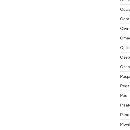
Očal
Ograj
Olivn
Ome
Opti
Osebn
Označ
Pasj
Pegas
Pes
Pisat
Pitna
Plovi