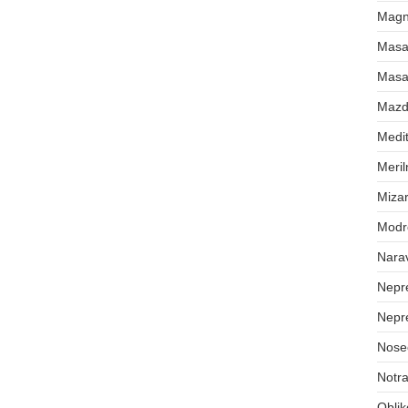
Magne
Masa
Masa
Maz
Medit
Meril
Mizar
Modr
Nara
Nepr
Nepr
Nose
Notra
Oblik