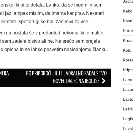
Jadra
 žensko, ki bi to delala. Lahko, da se morim in sem
Kako 
udi jaz, ampak mislim, da imama kar prav. Nekateri
Kavni
ekatere, spet drugi so bolj zanimivi za vse.
Keram
sem ga poslala še v predogled nekomu, ki je malce
Knauf
ali sem zadela bistvo ali ne. Na srečo sem prejela
lepo opisna in se lahko posvetim naslednjemu članku.
Kolo
Korek
Kript
MERA
PO PRIPOROČILIH JE JADRALNO PADALSTVO
Lame
BOVEC DALEČ NAJBOLJŠE
Laser
Lava
Leži
Logis
Lovs