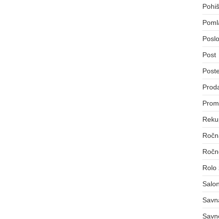
Pohiš
Poml
Poslo
Post
Post
Proda
Prom
Reku
Ročna
Ročno
Rolo
Salon
Savn
Savn