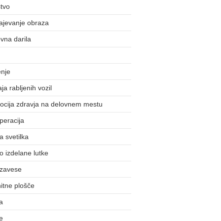
tvo
ajevanje obraza
vna darila
enje
ja rabljenih vozil
ocija zdravja na delovnem mestu
peracija
 svetilka
 izdelane lutke
 zavese
itne plošče
a
e