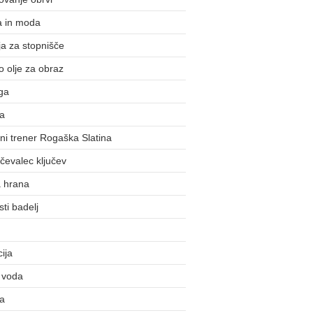
a in moda
a za stopnišče
o olje za obraz
ga
ka
i trener Rogaška Slatina
evalec ključev
a hrana
ti badelj
cija
 voda
la