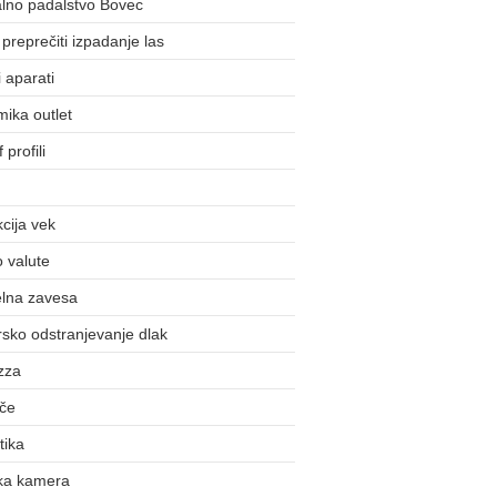
lno padalstvo Bovec
preprečiti izpadanje las
 aparati
ika outlet
 profili
cija vek
o valute
lna zavesa
sko odstranjevanje dlak
zza
šče
tika
ka kamera