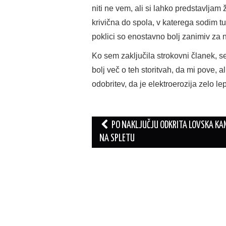
niti ne vem, ali si lahko predstavljam
krivična do spola, v katerega sodim t
poklici so enostavno bolj zanimiv za n
Ko sem zaključila strokovni članek, 
bolj več o teh storitvah, da mi pove, 
odobritev, da je elektroerozija zelo 
Post
PO NAKLJUČJU ODKRITA LOVSKA KA
navigation
NA SPLETU