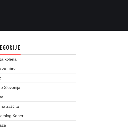
EGORIJE
za kolena
 za obrvi
c
o Slovenija
na
na zaščita
atolog Koper
taza