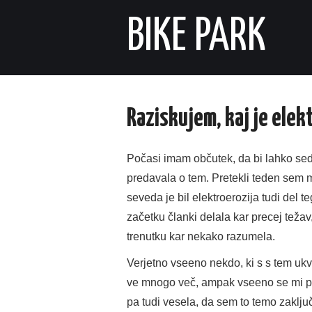
BIKE PARK
Raziskujem, kaj je elek
Počasi imam občutek, da bi lahko sedaj
predavala o tem. Pretekli teden sem m
seveda je bil elektroerozija tudi del t
začetku članki delala kar precej teža
trenutku kar nekako razumela.
Verjetno vseeno nekdo, ki s s tem ukva
ve mnogo več, ampak vseeno se mi pa
pa tudi vesela, da sem to temo zaključi