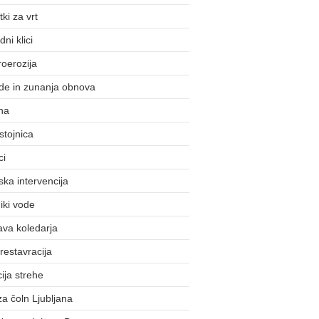
ki za vrt
ni klici
roerozija
de in zunanja obnova
na
stojnica
ci
ska intervencija
iki vode
ava koledarja
 restavracija
cija strehe
 za čoln Ljubljana