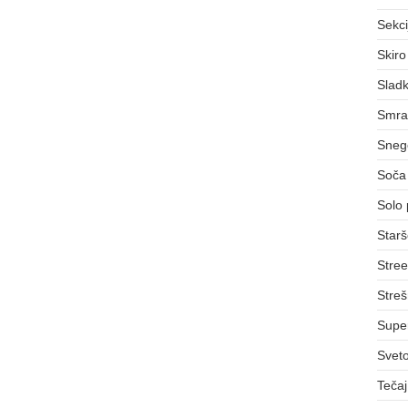
Sekci
Skiro
Sladk
Smra
Sneg
Soča 
Solo 
Starš
Stree
Streš
Supe
Svet
Teča