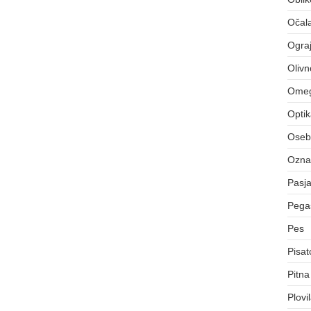
Očal
Ograj
Olivn
Ome
Opti
Osebn
Označ
Pasj
Pegas
Pes
Pisat
Pitna
Plovi