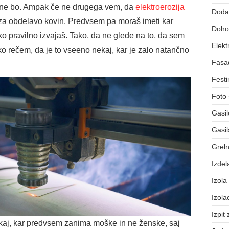
i ne bo. Ampak če ne drugega vem, da
elektroerozija
Dodat
a za obdelavo kovin. Predvsem pa moraš imeti kar
Dohod
ko pravilno izvajaš. Tako, da ne glede na to, da sem
Elekt
ko rečem, da je to vseeno nekaj, kar je zalo natančno
Fasa
Festi
Foto 
Gasil
Gasil
Greln
Izdel
Izola
Izola
Izpit
nekaj, kar predvsem zanima moške in ne ženske, saj