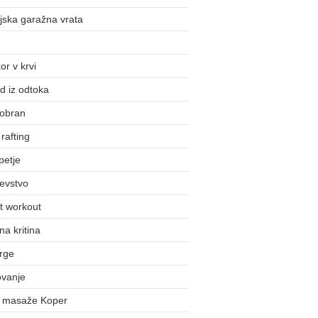
jska garažna vrata
or v krvi
d iz odtoka
obran
rafting
petje
evstvo
t workout
na kritina
rge
ovanje
j masaže Koper