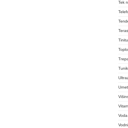
Tek 
Telef
Tend
Teras
Tinit
Toplo
Trepa
Tuni
Ultra
Umet
Viši
Vitam
Voda
Vodni