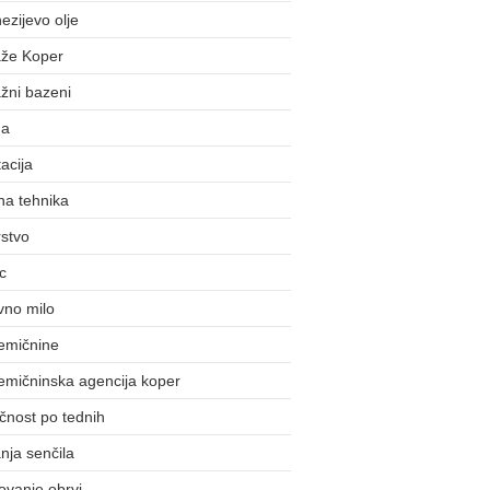
zijevo olje
že Koper
žni bazeni
da
acija
na tehnika
stvo
c
vno milo
emičnine
emičninska agencija koper
čnost po tednih
nja senčila
ovanje obrvi