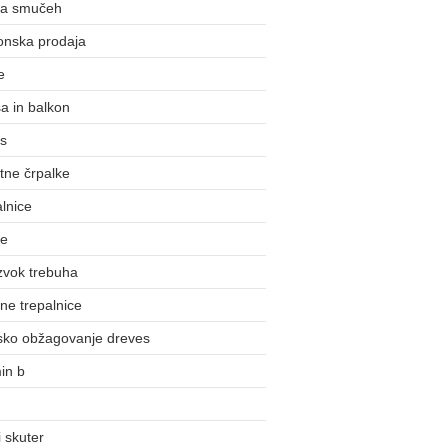
na smučeh
onska prodaja
e
a in balkon
us
tne črpalke
lnice
ke
zvok trebuha
ne trepalnice
nsko obžagovanje dreves
in b
 skuter