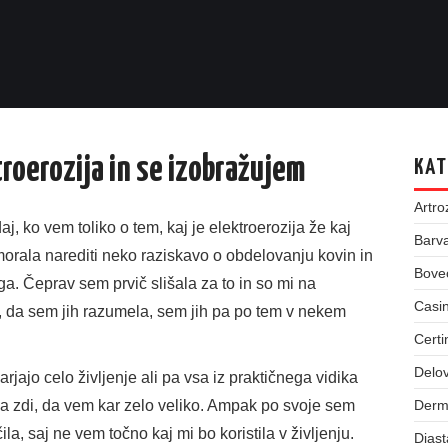
troerozija in se izobražujem
KAT
Artro
, ko vem toliko o tem, kaj je elektroerozija že kaj
Barva
orala narediti neko raziskavo o obdelovanju kovin in
Bove
ega. Čeprav sem prvič slišala za to in so mi na
Casin
v, da sem jih razumela, sem jih pa po tem v nekem
Certi
Delov
rjajo celo življenje ali pa vsa iz praktičnega vidika
 zdi, da vem kar zelo veliko. Ampak po svoje sem
Derm
la, saj ne vem točno kaj mi bo koristila v življenju.
Dias