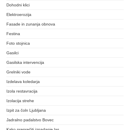
Dohodni klici
Elektroerozija
Fasade in zunanja obnova
Festina
Foto stojnica
Gasilci
Gasilska intervencija
Grelniki vode
Izdelava koledarja
Izola restavracija
Izolacija strehe
Izpit za čoln Ljubljana
Jadralno padalstvo Bovec
Kako preprečiti izpadanje las