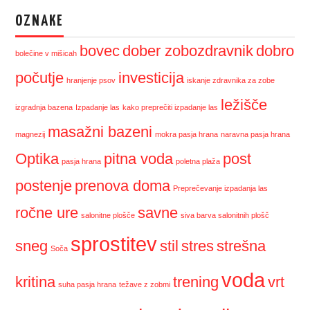
OZNAKE
bovec
dober zobozdravnik
dobro
bolečine v mišicah
počutje
investicija
hranjenje psov
iskanje zdravnika za zobe
ležišče
izgradnja bazena
Izpadanje las
kako preprečiti izpadanje las
masažni bazeni
magnezij
mokra pasja hrana
naravna pasja hrana
Optika
pitna voda
post
pasja hrana
poletna plaža
postenje
prenova doma
Preprečevanje izpadanja las
ročne ure
savne
salonitne plošče
siva barva salonitnih plošč
sprostitev
sneg
stil
stres
strešna
Soča
voda
kritina
trening
vrt
suha pasja hrana
težave z zobmi