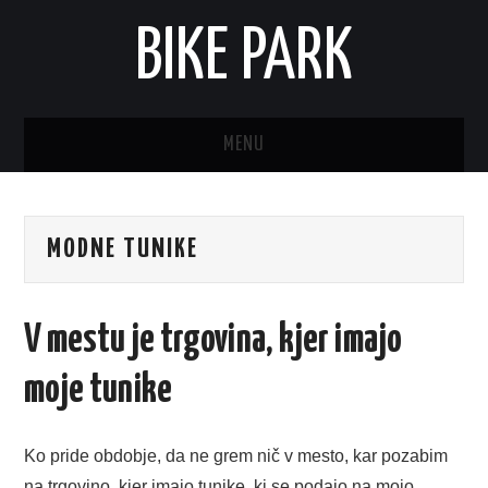
BIKE PARK
MENU
MODNE TUNIKE
V mestu je trgovina, kjer imajo
moje tunike
Ko pride obdobje, da ne grem nič v mesto, kar pozabim
na trgovino, kjer imajo tunike, ki se podajo na mojo